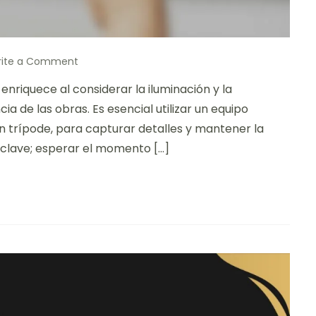
on
rite a Comment
Esta
enriquece al considerar la iluminación y la
es
mi
 de las obras. Es esencial utilizar un equipo
técnica
n trípode, para capturar detalles y mantener la
para
n clave; esperar el momento […]
fotografiar
en
el
Museo
del
Prado