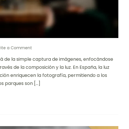
on
rite a Comment
Mis
allá de la simple captura de imágenes, enfocándose
pensamientos
sobre
avés de la composición y la luz. En España, la luz
retratar
ción enriquecen la fotografía, permitiendo a los
en
Los parques son […]
el
Parque
Güell