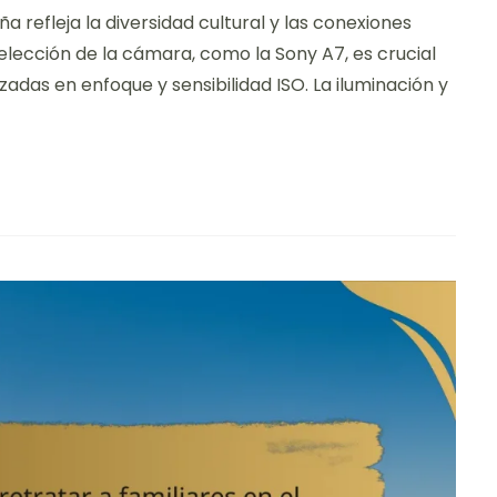
Mi
a refleja la diversidad cultural y las conexiones
experiencia
utilizando
 elección de la cámara, como la Sony A7, es crucial
la
das en enfoque y sensibilidad ISO. La iluminación y
Sony
a7
para
retratos