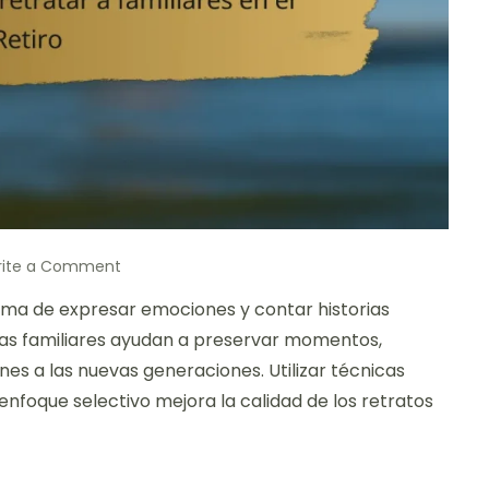
on
rite a Comment
Esta
orma de expresar emociones y contar historias
es
mi
fías familiares ayudan a preservar momentos,
forma
ones a las nuevas generaciones. Utilizar técnicas
de
nfoque selectivo mejora la calidad de los retratos
retratar
a
familiares
en