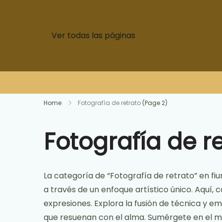
Ver todas las páginas
Skip
Home
Fotografía de retrato
(Page 2)
to
content
Fotografía de r
La categoría de “Fotografía de retrato” en f
a través de un enfoque artístico único. Aquí, 
expresiones. Explora la fusión de técnica y 
que resuenan con el alma. Sumérgete en el mu