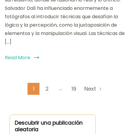
Salvador Dalí ha influenciado enormemente a
fotógrafos al introducir técnicas que desafían la
lógica y la percepción, como la juxtaposición de
elementos y la manipulación visual. Las técnicas de
[…]
Read More
Posts
…
Page
Page
Page
1
2
19
Next
pagination
Descubrir una publicación
aleatoria