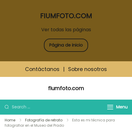
FIUMFOTO.COM
Ver todas las páginas
Página de inicio
Contáctanos
|
Sobre nosotros
Skip
fiumfoto.com
to
content
Search
Menu
for:
Home
Fotografía de retrato
Esta es mi técnica para
fotografiar en el Museo del Prado