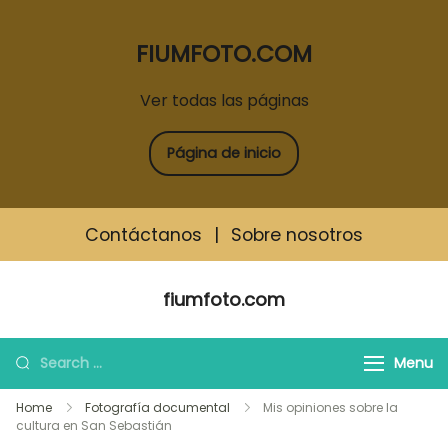
FIUMFOTO.COM
Ver todas las páginas
Página de inicio
Contáctanos
|
Sobre nosotros
Skip
fiumfoto.com
to
content
Search
Menu
for:
Home
Fotografía documental
Mis opiniones sobre la
cultura en San Sebastián