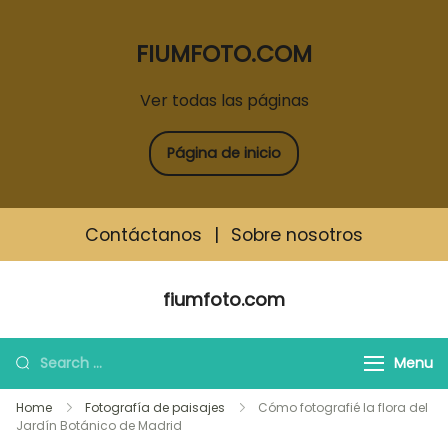
FIUMFOTO.COM
Ver todas las páginas
Página de inicio
Contáctanos
|
Sobre nosotros
Skip
fiumfoto.com
to
content
Search
Menu
for:
Home
Fotografía de paisajes
Cómo fotografié la flora del
Jardín Botánico de Madrid