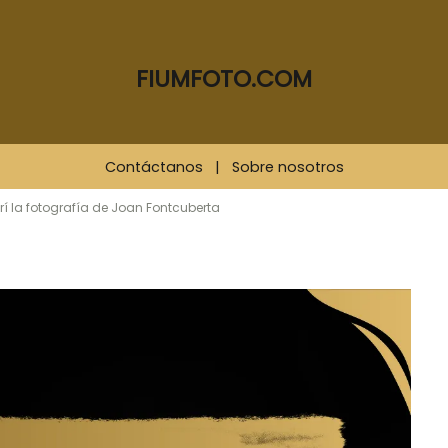
FIUMFOTO.COM
Contáctanos
|
Sobre nosotros
 la fotografía de Joan Fontcuberta