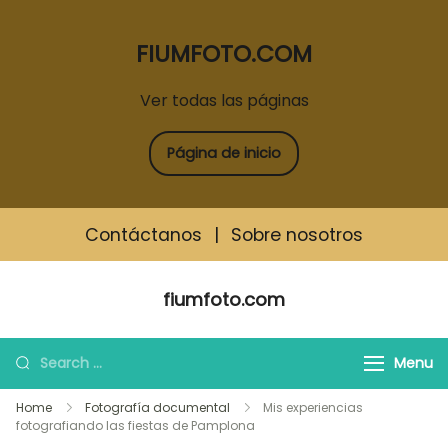
FIUMFOTO.COM
Ver todas las páginas
Página de inicio
Contáctanos
|
Sobre nosotros
Skip
fiumfoto.com
to
content
Search
Menu
for:
Home
Fotografía documental
Mis experiencias
fotografiando las fiestas de Pamplona