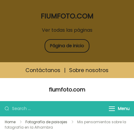
FIUMFOTO.COM
Ver todas las páginas
Página de inicio
Contáctanos
|
Sobre nosotros
Skip
fiumfoto.com
to
content
Search
Menu
for:
Home
Fotografía de paisajes
Mis pensamientos sobre la
fotografía en la Alhambra